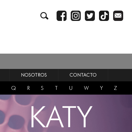
NOSOTROS
CONTACTO
Q
R
S
T
U
W
Y
Z
KATY