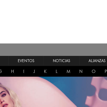
EVENTOS
NOTICIAS
ALIANZAS
G
H
I
J
K
L
M
N
O
P