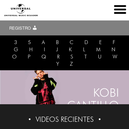
REGISTRO
3
5
A
B
C
D
E
F
G
H
I
J
K
L
M
N
O
P
Q
R
S
T
U
W
Y
Z
KOBI
CANTILLO
VIDEOS RECIENTES