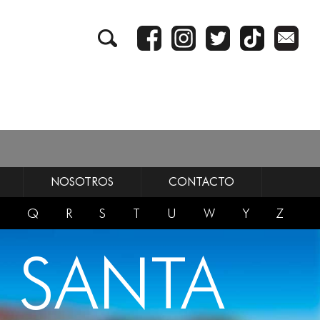
NOSOTROS
CONTACTO
Q
R
S
T
U
W
Y
Z
A SANTA