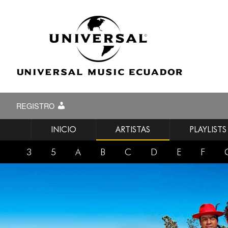
REGISTRO
INICIO
ARTISTAS
PLAYLISTS
3
5
A
B
C
D
E
F