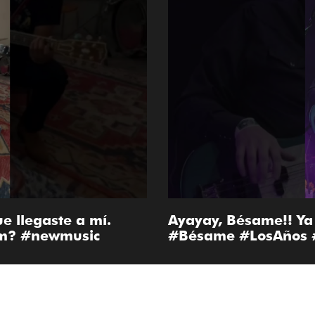
e llegaste a mí.
Ayayay, Bésame!! Ya 
um? #newmusic
#Bésame #LosAños