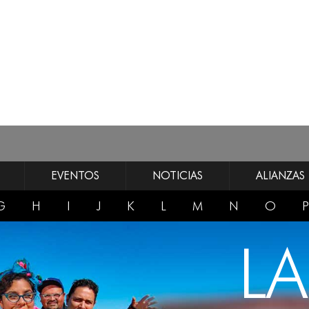
EVENTOS
NOTICIAS
ALIANZAS
G
H
I
J
K
L
M
N
O
P
L