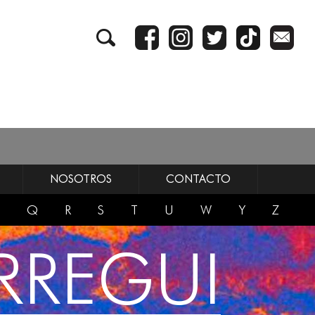
NOSOTROS
CONTACTO
Q
R
S
T
U
W
Y
Z
RREGUI