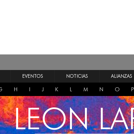
EVENTOS
NOTICIAS
ALIANZAS
G
H
I
J
K
L
M
N
O
P
LEON LA