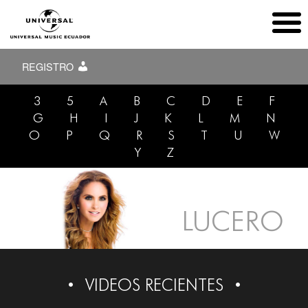
REGISTRO
3
5
A
B
C
D
E
F
G
H
I
J
K
L
M
N
O
P
Q
R
S
T
U
W
Y
Z
LUCERO
VIDEOS RECIENTES