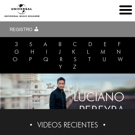
REGISTRO
3
5
A
B
C
D
E
F
G
H
I
J
K
L
M
N
O
P
Q
R
S
T
U
W
Y
Z
LUCIANO
PEREYRA
VIDEOS RECIENTES