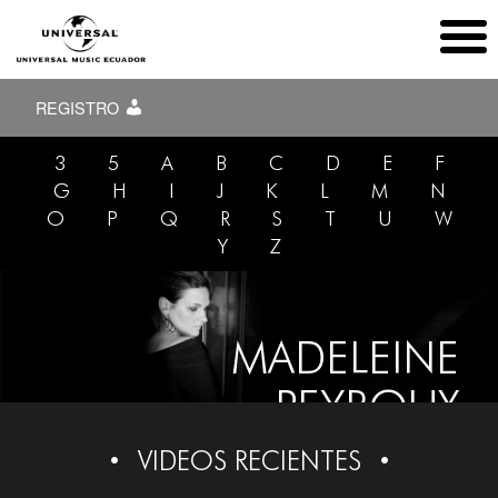
REGISTRO
3
5
A
B
C
D
E
F
G
H
I
J
K
L
M
N
O
P
Q
R
S
T
U
W
Y
Z
MADELEINE
PEYROUX
VIDEOS RECIENTES