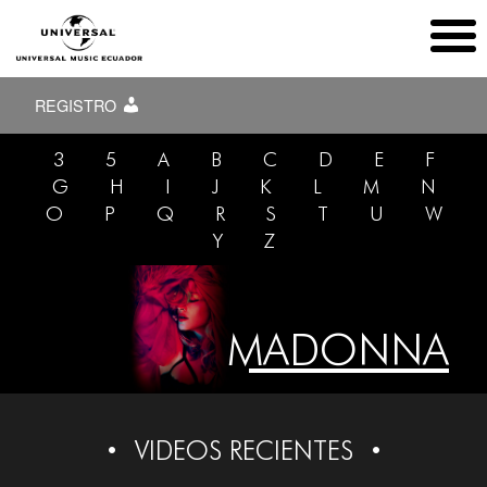
REGISTRO
3
5
A
B
C
D
E
F
G
H
I
J
K
L
M
N
O
P
Q
R
S
T
U
W
Y
Z
MADONNA
VIDEOS RECIENTES