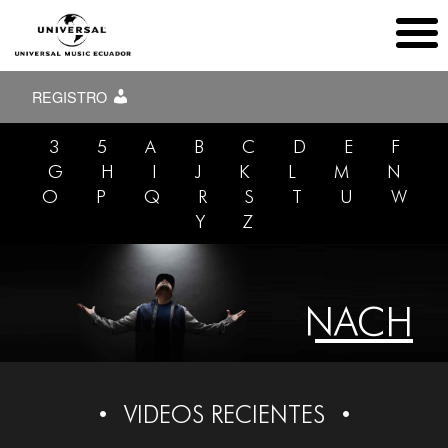
REGISTRO
3
5
A
B
C
D
E
F
G
H
I
J
K
L
M
N
O
P
Q
R
S
T
U
W
Y
Z
NACH
VIDEOS RECIENTES