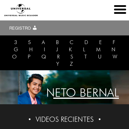
REGISTRO
3
5
A
B
C
D
E
F
G
H
I
J
K
L
M
N
O
P
Q
R
S
T
U
W
Y
Z
NETO BERNAL
VIDEOS RECIENTES