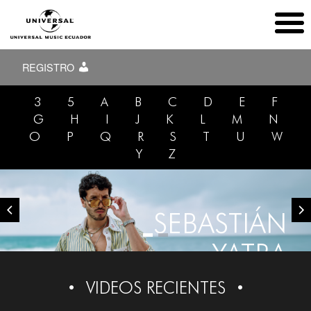
REGISTRO
3
5
A
B
C
D
E
F
G
H
I
J
K
L
M
N
O
P
Q
R
S
T
U
W
Y
Z
SEBASTIÁN
YATRA
VIDEOS RECIENTES