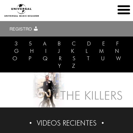
REGISTRO
3
5
A
B
C
D
E
F
G
H
I
J
K
L
M
N
O
P
Q
R
S
T
U
W
Y
Z
THE KILLERS
VIDEOS RECIENTES