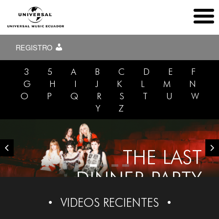
REGISTRO
3
5
A
B
C
D
E
F
G
H
I
J
K
L
M
N
O
P
Q
R
S
T
U
W
Y
Z
THE LAST
DINNER PARTY
VIDEOS RECIENTES