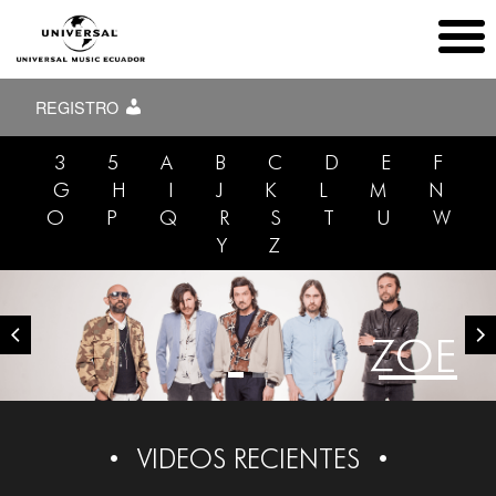
REGISTRO
3
5
A
B
C
D
E
F
G
H
I
J
K
L
M
N
O
P
Q
R
S
T
U
W
Y
Z
ZOE
VIDEOS RECIENTES