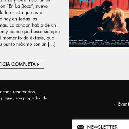
con “En La Boca”, nuevo
de la artista que está
le hoy en todas las
mas. La canción habla de un
en y tierno que busca siempre
 el momento de éxtasis, que
su punto máximo con un […]
ICIA COMPLETA
rechos reservados.
a página, son propiedad de
Even
NEWSLETTER