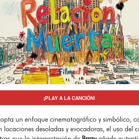
¡PLAY A LA CANCIÓN!
adopta un enfoque cinematográfico y simbólico, c
n locaciones desoladas y evocadoras, el uso del co
ras que la interpretación de
Brray
añade autenti