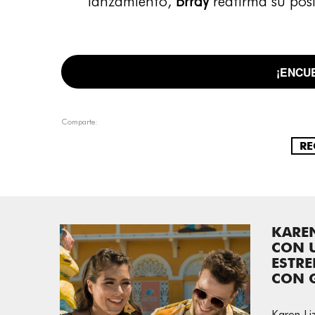
lanzamiento,
Brray
reafirma su pos
¡ENCU
Comparte:
RE
KARE
CON U
ESTRE
CON 
Karen Li