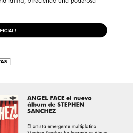
ana latina, ofreciendo una poderosa
ICIAL!
TAS
ANGEL FACE el nuevo
álbum de STEPHEN
SANCHEZ
El artista emergente multiplatino
Stephen Sanchez ha lanzado su álbum