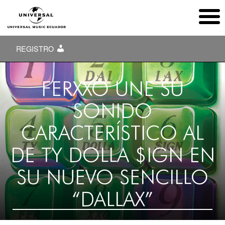
REGISTRO
FERXXO UNE SU
SONIDO
CARACTERÍSTICO AL
DE TY DOLLA $IGN EN
SU NUEVO SENCILLO
“DALLAX”