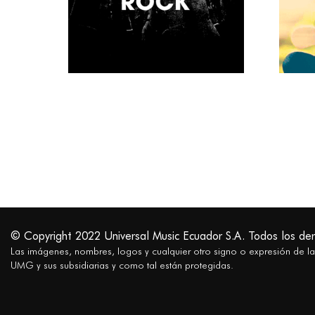
ELECTRÓNICA
HITS
POP
ROCK
SALSA
URBANO
© Copyright 2022 Universal Music Ecuador S.A. Todos los de
Las imágenes, nombres, logos y cualquier otro signo o expresión de l
UMG y sus subsidiarias y como tal están protegidas.