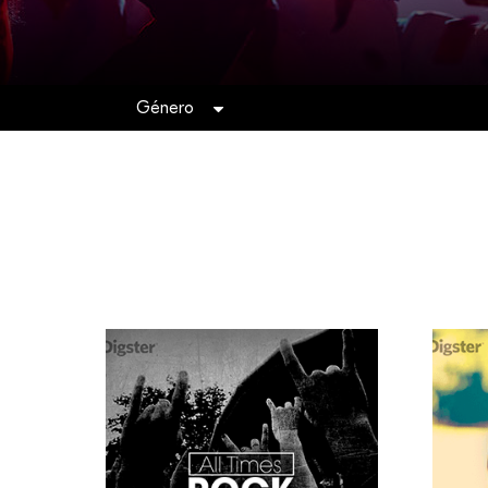
Género
Todas
ACÚSTICO
ALTERNATIVO
BANDAS
SONORAS
CLÁSICA
CROSSOVER
DÉCADAS