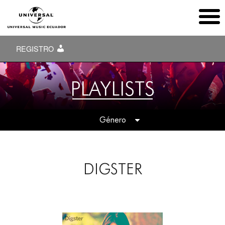
REGISTRO
PLAYLISTS
Género
Todas
ACÚSTICO
DIGSTER
ALTERNATIVO
BANDAS SONORAS