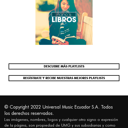
CLÁSICA
CROSSOVER
DÉCADAS
ELECTRÓNICA
HITS
POP
DESCUBRE MÁS PLAYLISTS
ROCK
REGÍSTRATE Y RECIBE NUESTRAS MEJORES PLAYLISTS
SALSA
URBANO
© Copyright 2022 Universal Music Ecuador S.A. Todos
los derechos reservados.
Las imágenes, nombres, logos y cualquier otro signo o expresión
de la página, son propiedad de UMG y sus subsidiarias y como